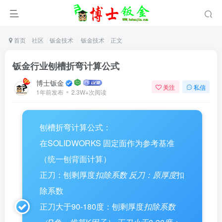
首页
社区
钣金技术
钣金技术
正文
钣金行业刨槽折弯计算公式
博士钣金
关注
私信
1年前发布
2.3W+次阅读
刨槽折弯计算公式：
在SOLIDWORKS 固定面作为参考基准
（统一刨背面计算）
正刀：刨剩厚度
扣除系数 反刀：原厚度
扣
除系数
正刀大于90-180度：刨剩厚度
扣除系数