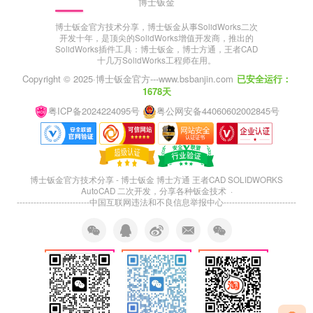
博士钣金
博士钣金官方技术分享，博士钣金从事SolidWorks二次
开发十年，是顶尖的SolidWorks增值开发商，推出的
SolidWorks插件工具：博士钣金，博士方通，王者CAD
十几万SolidWorks工程师在用。
Copyright © 2025·
博士钣金官方---www.bsbanjin.com
已安全运行：
1678天
粤ICP备2024224095号
粤公网安备44060602002845号
博士钣金官方技术分享 - 博士钣金 博士方通 王者CAD SOLIDWORKS
AutoCAD 二次开发，分享各种钣金技术 ·
--------------------------
中国互联网违法和不良信息举报中心
--------------------------