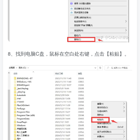
8、找到电脑C盘，鼠标在空白处右键，点击【粘贴】。