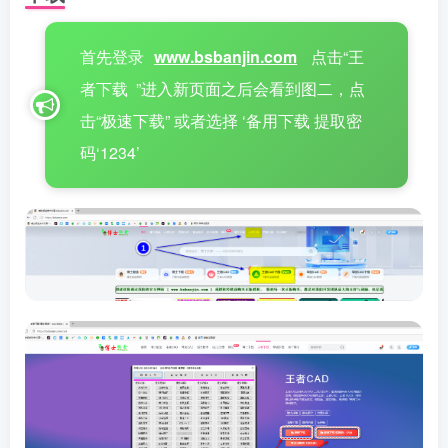
首先登录
www.bsbanjin.com
点击“王
者下载 ”进入新页面之后会看到图二，点
击“极速下载” 或者选择 ‘备用下载 提取密
码‘1234’