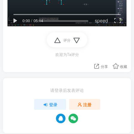
speed
0:00
/
05:14
评分
欢迎为Ta评分
分享
收藏
请登录后发表评论
登录
注册