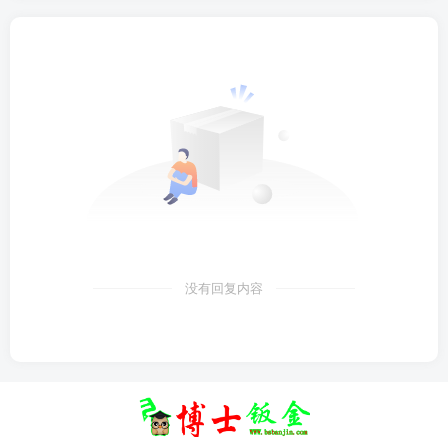
没有回复内容