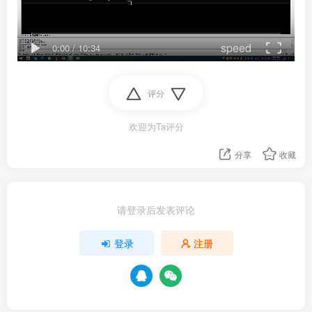
speed
0:00
/
10:34
评分
欢迎为Ta评分
分享
收藏
请登录后发表评论
登录
注册