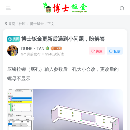
首页
社区
博士钣金
正文
博士钣金更新后遇到小问题，盼解答
提问
DUNK丶TAN
关注
私信
9个月前发布
9946次阅读
压铆拉铆（底孔）输入参数后，孔大小会改，更改后的
螺母不显示