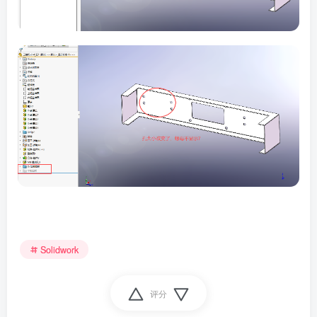
Solidwork
评分